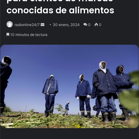
conocidas de alimentos
radionline24/7
S
30 enero, 2024
0
0
e
10 minutos de lectura
n
d
a
n
e
m
a
i
l