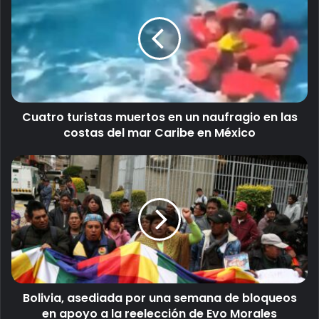
c
o
r
r
e
o
e
l
Cuatro turistas muertos en un naufragio en las
e
costas del mar Caribe en México
c
t
r
ó
n
i
c
o
Bolivia, asediada por una semana de bloqueos
en apoyo a la reelección de Evo Morales