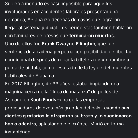
Si bien a menudo es casi imposible para aquellos
involucrados en accidentes laborales presentar una
demanda, AP analizó decenas de casos que lograron
llegar al sistema judicial. Los periodistas también hablaron
con familiares de presos que
terminaron muertos.
Uno de ellos fue
Frank Dwayne Ellington
, que fue
sentenciado a cadena perpetua con posibilidad de libertad
condicional después de robar la billetera de un hombre a
punta de pistola, como resultado de la ley de delincuentes
habituales de Alabama.
En 2017, Ellington, de 33 años, estaba limpiando una
máquina cerca de la “línea de matanza” de pollos de
Ashland en
Koch Foods
–una de las empresas
procesadoras de aves más grandes del país– cuando
sus
dientes giratorios le atraparon su brazo y lo succionaron
hacia adentro
, aplastándole el cráneo. Murió en forma
instantánea.