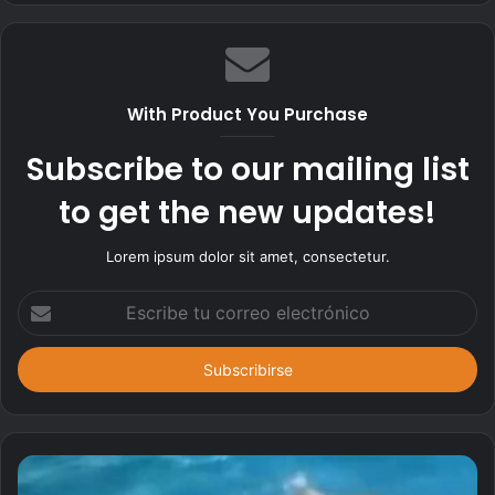
t
i
o
w
With Product You Purchase
e
b
Subscribe to our mailing list
to get the new updates!
Lorem ipsum dolor sit amet, consectetur.
E
s
c
r
i
b
e
t
u