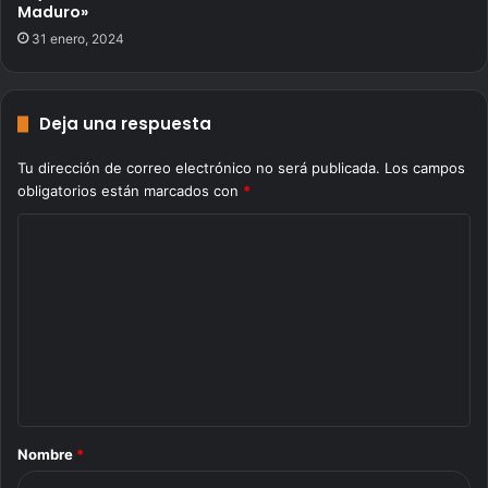
Maduro»
31 enero, 2024
Deja una respuesta
Tu dirección de correo electrónico no será publicada.
Los campos
obligatorios están marcados con
*
C
o
m
e
n
t
a
Nombre
*
r