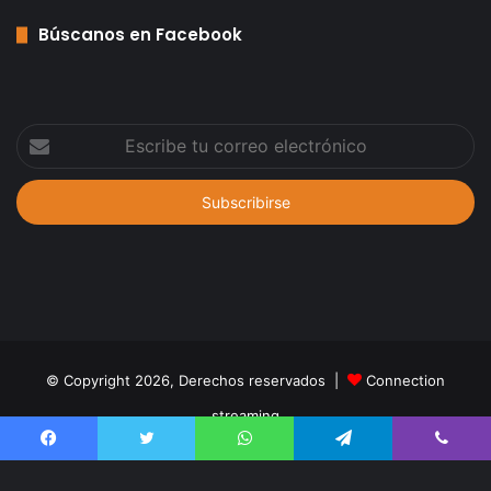
Búscanos en Facebook
Escribe
tu
correo
electrónico
© Copyright 2026, Derechos reservados |
Connection
streaming
INICIO
Noticias
PLAYER
Deportes
Tecnología
Mundo
Facebook
Twitter
WhatsApp
Telegram
Viber
Estilo de vida
Juegos