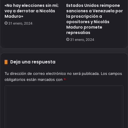
«No hay elecciones sin mí;
Estados Unidos reimpone
voy a derrotar a Nicolás
sanciones a Venezuela por
Maduro»
la proscripción a
opositores y Nicolás
31 enero, 2024
Maduro promete
represalias
31 enero, 2024
Deja una respuesta
Tu dirección de correo electrónico no será publicada.
Los campos
obligatorios están marcados con
*
C
o
m
e
n