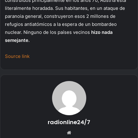
construidos principalmente en los años 70, Austria está
literalmente horadada. Sus habitantes, en un ataque de
paranoia general, construyeron esos 2 millones de
refugios antiatómicos a la espera de un bombardeo
nuclear. Ninguno de los países vecinos
hizo nada
semejante.
Source link
radionline24/7
S