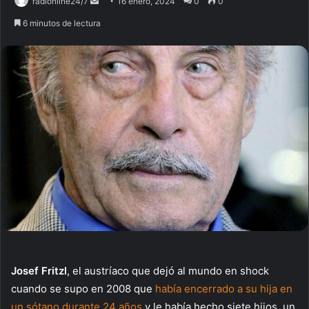
radionline24/7
S
16 enero, 2024
0
0
e
6 minutos de lectura
n
d
a
n
e
m
a
i
l
Josef Fritzl
, el austríaco que dejó al mundo en shock
cuando se supo en 2008 que
había encerrado a su hija en
un sótano durante 24 años
y le había hecho siete hijos, un