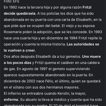
Foto: EFE
En 1992 nace la tercera hija y por alguna razón
Fritzl
decide quedársela
. A los policías les dice que ha sido
abandonada en su puerta con una carta de Elisabeth, en la
que pide que se ocupen del bebé. El viejo y su esposa
Rosemarie piden la adopción, que se les concede. En 1993
nace una cuarta hija y en diciembre de 1994 Fritzl repite la
operación y cuenta la misma historia.
Las autoridades se
la vuelven a creer.
Dos años después Elisabeth da a luz gemelos.
Uno muere
a los pocos días
y Fritzl quema el cadáver en una caldera
de gas. En agosto de 1997 el gemelo superviviendo
aparece supuestamente abandonado en la puerta. En
diciembre de 2002 nace Félix, el último, quien se quedará
en el sótano con sus dos hermanos mayores.
El infierno se entreabre cuando Kerstin, la mayor,
enferma
. Su abuelo la lleva al médico y cuenta que ha sido
abandonada por su madre. El 20 de abril el hospital hace