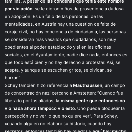
familias. A pesar de
las condenas que tenía este hombre
por violación
, se le dieron niños de proveniencia dudosa
en adopción. Es un fallo de las personas, de las
mentalidades, en Austria hay una cuestión de falta de
coraje civil, no hay conciencia de ciudadanía, las personas
se consideran más vasallos que ciudadanos, son muy
obedientes al poder establecido y si en las oficinas
sociales, en el Ayuntamiento, nadie dice nada, entonces es
que todo está bien y no hay derecho a protestar. Así, se
acepta, y aunque se escuchen gritos, se olvidan, se
borran”.
Schey también hizo referencia a
Mauthaussen,
un campo
de concentración nazi cercano a Amstetten: “Cuando fue
liberado por los aliados,
la misma gente que entonces no
vio nada ahora tampoco vio esto
. Uno puede bloquear la
percepción y no ver lo que no quiere ver”. Para Schey,
«cuando alguien no elabora su historia, cuando hay
secretos, entonces también hay miedos y
aquí hay mucho