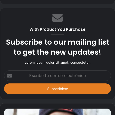
i
t
i
o
w
With Product You Purchase
e
b
Subscribe to our mailing list
to get the new updates!
Lorem ipsum dolor sit amet, consectetur.
E
s
c
r
i
b
e
t