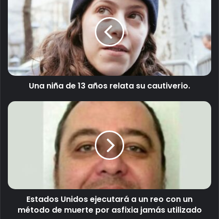
u
c
o
r
r
e
o
e
l
Una niña de 13 años relata su cautiverio.
e
c
t
r
ó
n
i
c
o
Estados Unidos ejecutará a un reo con un
método de muerte por asfixia jamás utilizado