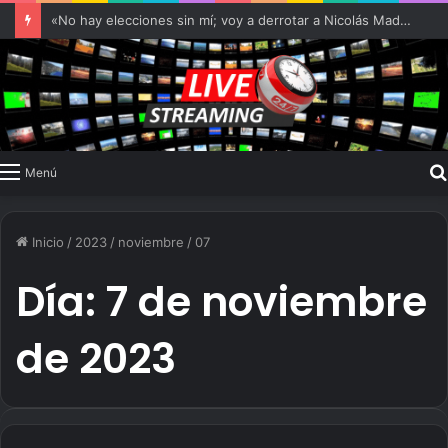
«No hay elecciones sin mí; voy a derrotar a Nicolás Maduro»
Menú
Inicio
/
2023
/
noviembre
/
07
Día:
7 de noviembre
de 2023